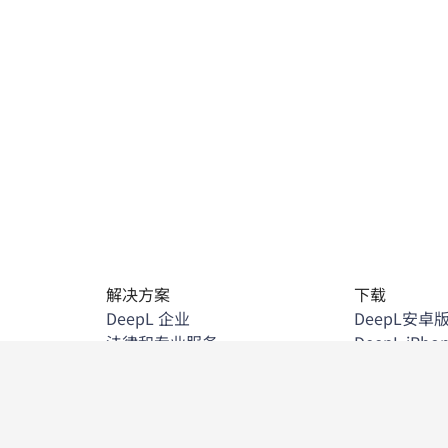
解决方案
下载
DeepL 企业
DeepL安卓
法律和专业服务
DeepL iPho
零售与电子商务
DeepL Wi
制造业
DeepL Chr
政府
DeepL Micro
项
金融服务