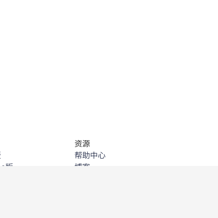
资源
版
帮助中心
ne版
博客
ndows客户端
API技术文件
ome扩展
社区
soft Outlook 加载
客户故事
活动与网络研讨会