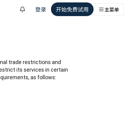
登录
开始免费试用
主菜单
al trade restrictions and 
trict its services in certain 
equirements, as follows: