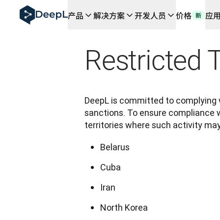
DeepL 人工智能智能体
产品
解决方案
开发人员
价格
应
新
DeepL Translation Flow：针对关键应用场景和集
The ROI of AI-native translation
How we brought Swiss German to DeepL
Restricted T
了解 Translation Flow：面向所有需要此类服务
解读企业级语言人工智能中的信任机制。与Slator的对话
我们如何构建 DeepL 的翻译质量评估系统
从高质量文本翻译到实时语音平台
Building an instantly accessible voice demo with Deep
DeepL is committed to complying wi
sanctions. To ensure compliance wit
territories where such activity may
Belarus
Cuba
Iran
North Korea