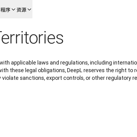
用程序
资源
成的新型人工智能驱动工作流
erritories
的团队，提供端到端自动化翻译工作流的本地化解决方案
L Voice API
th applicable laws and regulations, including internation
h these legal obligations, DeepL reserves the right to res
 violate sanctions, export controls, or other regulatory r