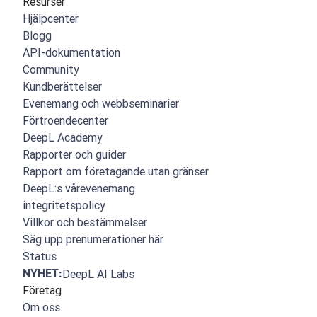
Resurser
Hjälpcenter
Blogg
API-dokumentation
Community
Kundberättelser
Evenemang och webbseminarier
Förtroendecenter
DeepL Academy
Rapporter och guider
Rapport om företagande utan gränser
DeepL:s vårevenemang
integritetspolicy
Villkor och bestämmelser
Säg upp prenumerationer här
Status
NYHET:
DeepL AI Labs
Företag
Om oss