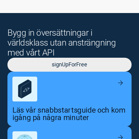
Bygg in översättningar i
världsklass utan ansträngning
med vårt API
signUpForFree
Läs vår snabbstartsguide och kom
igång på några minuter