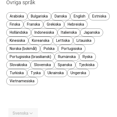
Övriga språk
Arabiska
Bulgariska
Danska
English
Estniska
Finska
Franska
Grekiska
Hebreiska
Holländska
Indonesiska
Italienska
Japanska
Kinesiska
Koreanska
Lettiska
Litauiska
Norska (bokmål)
Polska
Portugisiska
Portugisiska (brasiliansk)
Rumänska
Ryska
Slovakiska
Slovenska
Spanska
Tjeckiska
Turkiska
Tyska
Ukrainska
Ungerska
Vietnamesiska
Svenska