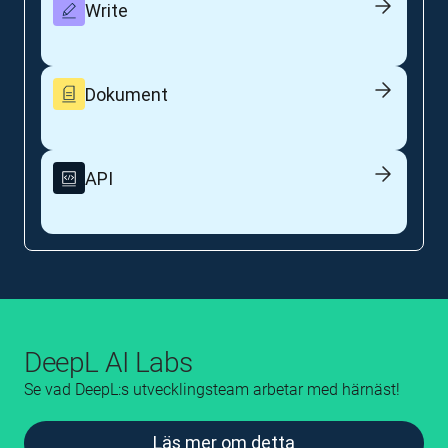
Write
Dokument
API
DeepL AI Labs
Se vad DeepL:s utvecklingsteam arbetar med härnäst!
Läs mer om detta