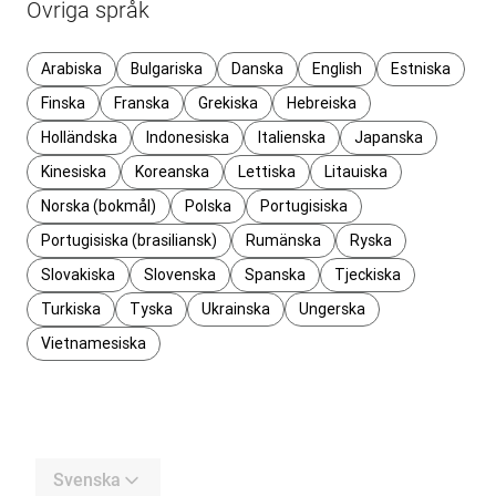
Övriga språk
Arabiska
Bulgariska
Danska
English
Estniska
Finska
Franska
Grekiska
Hebreiska
Holländska
Indonesiska
Italienska
Japanska
Kinesiska
Koreanska
Lettiska
Litauiska
Norska (bokmål)
Polska
Portugisiska
Portugisiska (brasiliansk)
Rumänska
Ryska
Slovakiska
Slovenska
Spanska
Tjeckiska
Turkiska
Tyska
Ukrainska
Ungerska
Vietnamesiska
Svenska