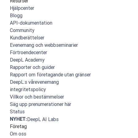
Resurser
Hjälpcenter
Blogg
API-dokumentation
Community
Kundberättelser
Evenemang och webbseminarier
Förtroendecenter
DeepL Academy
Rapporter och guider
Rapport om företagande utan gränser
DeepL:s vårevenemang
integritetspolicy
Villkor och bestämmelser
Säg upp prenumerationer här
Status
NYHET:
DeepL AI Labs
Företag
Om oss