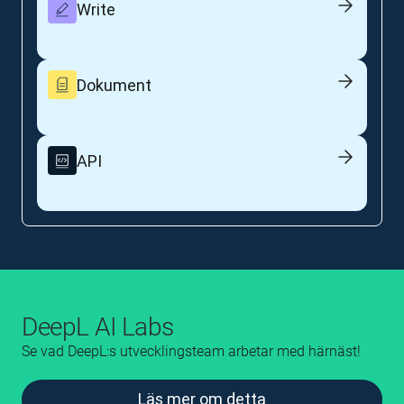
Write
Dokument
API
DeepL AI Labs
Se vad DeepL:s utvecklingsteam arbetar med härnäst!
Läs mer om detta