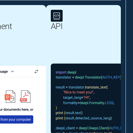
ent
API