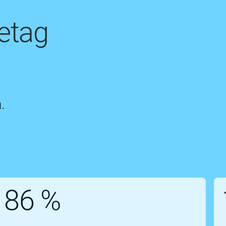
etag
.
86 %