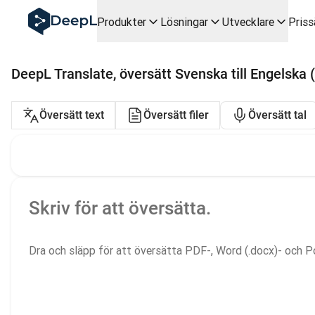
DeepL för AI-agenter
Produkter
Lösningar
Utvecklare
Priss
DeepL:s Translation Flow: Nya AI-drivna arbetsflöden för v
The ROI of AI-native translation
How we brought Swiss German to DeepL
DeepL Translate, översätt Svenska till Engelska (b
Upptäck Translation Flow: Översättning som automatiserar 
Att tolka förtroendet för Språk-AI inom Enterprise-världen
Översättningslägen
DeepLs system för översättningskvalitetsbedömning
Översätt text
Översätt filer
Översätt tal
Från högkvalitativ textöversättning till röstplattform i rea
Översätt text
Building an instantly accessible voice demo with DeepL V
Källtext
Skriv för att översätta.
Dra och släpp för att översätta PDF-, Word (.docx)- och P