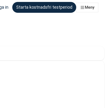
ga in
Starta kostnadsfri testperiod
Meny
om behöver det
ärvarande valt: