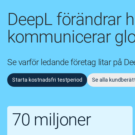
DeepL förändrar h
kommunicerar glo
Se varför ledande företag litar på D
Starta kostnadsfri testperiod
Se alla kundberät
70 miljoner