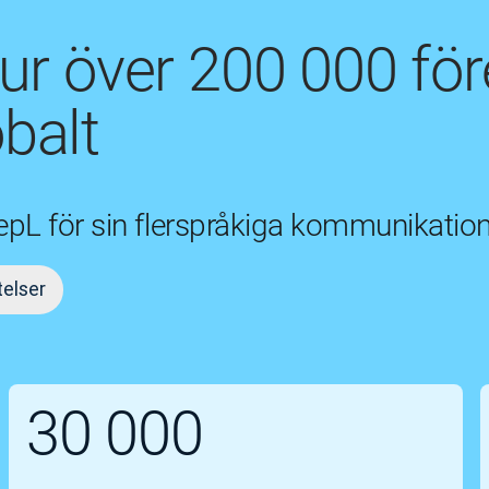
ur över 200 000 för
balt
eepL för sin flerspråkiga kommunikation
telser
30 000