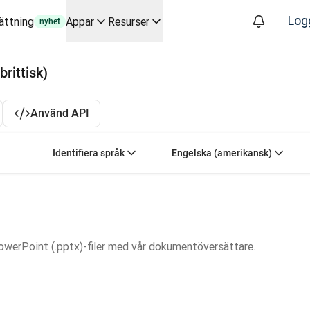
Log
ättning
Appar
Resurser
nyhet
iktiga användningsfall och integrationer
rittisk)
översättningsarbetsflöden från början till slut, för alla team s
. I samtal med Slator
Använd API
ltid
oice API
Välj källspråk. För närvarande valt:
Välj målspråk. För n
Identifiera språk
Engelska (amerikansk)
owerPoint (.pptx)-filer med vår dokumentöversättare.