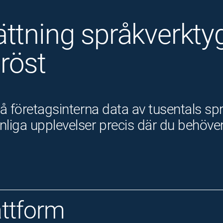
ttning språkverktyg
 röst
å företagsinterna data av tusentals spr
liga upplevelser precis där du behöve
attform