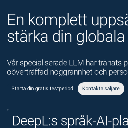
En komplett uppsä
stärka din globala
Vår specialiserade LLM har tränats p
oöverträffad noggrannhet och person
Starta din gratis testperiod
Kontakta säljare
DeepL:s språk-AI-pl