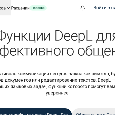
Войти в с
ков
Расценки
Новинка
а базе ИИ для ключевых сценариев использования и интегр
ализации, которое полностью автоматизирует рабочие проц
Функции DeepL дл
фере корпоративных языковых решений. Беседа со Slator
евода для DeepL
фективного обще
ого времени
oice API
тивная коммуникация сегодня важна как никогда, бу
од документов или редактирование текстов. DeepL —
ших языковых задач, функции которого помогут вам
увереннее.
все тарифные планы DeepL Pro
Обратиться в От