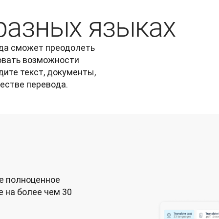
разных языках
да сможет преодолеть 
вать возможности 
ите текст, документы, 
честве перевода.
е полноценное 
 на более чем 30 