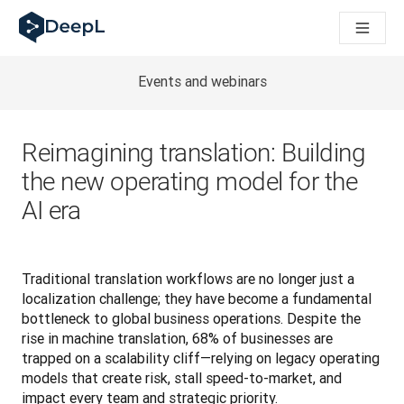
DeepL para agentes de IA
Translation Flow do DeepL: Novos fluxos de trabalho com IA p
The ROI of AI-native translation
How we brought Swiss German to DeepL
Events and webinars
Conheça o Translation Flow: Localização que automatiza os f
Entendendo a confiança na IA linguística empresarial. Em con
Desenvolvendo a Avaliação de Qualidade de Tradução do Dee
Reimagining translation: Building
De tradução de qualidade a plataforma de voz em tempo real
the new operating model for the
Building an instantly accessible voice demo with DeepL Voic
AI era
Traditional translation workflows are no longer just a 
localization challenge; they have become a fundamental 
bottleneck to global business operations. Despite the 
rise in machine translation, 68% of businesses are 
trapped on a scalability cliff—relying on legacy operating 
models that create risk, stall speed-to-market, and 
impact every team and strategic priority. 