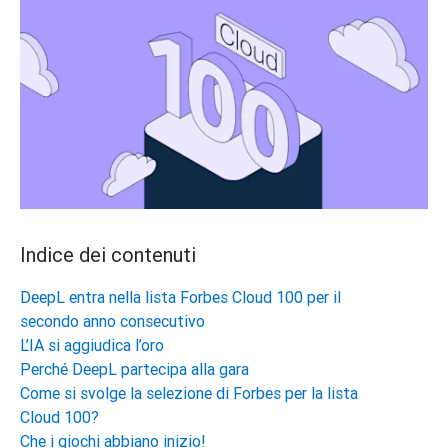
Indice dei contenuti
DeepL entra nella lista Forbes Cloud 100 per il
secondo anno consecutivo
L’IA si aggiudica l’oro
Perché DeepL partecipa alla gara
Come si svolge la selezione di Forbes per la lista
Cloud 100?
Che i giochi abbiano inizio!