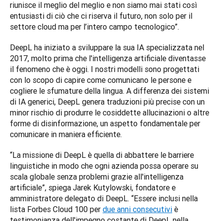
riunisce il meglio del meglio e non siamo mai stati così 
entusiasti di ciò che ci riserva il futuro, non solo per il 
settore cloud ma per l’intero campo tecnologico”.
DeepL ha iniziato a sviluppare la sua IA specializzata nel 
2017, molto prima che l'intelligenza artificiale diventasse 
il fenomeno che è oggi. I nostri modelli sono progettati 
con lo scopo di capire come comunicano le persone e 
cogliere le sfumature della lingua. A differenza dei sistemi 
di IA generici, DeepL genera traduzioni più precise con un 
minor rischio di produrre le cosiddette allucinazioni o altre 
forme di disinformazione, un aspetto fondamentale per 
comunicare in maniera efficiente.
“La missione di DeepL è quella di abbattere le barriere 
linguistiche in modo che ogni azienda possa operare su 
scala globale senza problemi grazie all'intelligenza 
artificiale”, spiega Jarek Kutylowski, fondatore e 
amministratore delegato di DeepL. “Essere inclusi nella 
lista Forbes Cloud 100 per 
due anni consecutivi
 è 
testimonianza dell'impegno costante di DeepL nella 