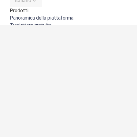
Italiano
Prodotti
Panoramica della piattaforma
Traduttore gratuito
API di DeepL
DeepL Write
DeepL Voice
DeepL Voice for Meetings
DeepL Voice for Conversations
App e integrazioni
DeepL Pro
Perché DeepL
Sicurezza dei dati
Qualità
NOVITÀ:
Customization Hub
Accessibilità
Funzioni