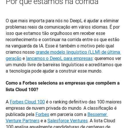
Por que estamos na corrida
O que mais importa para nós no DeepL é ajudar a eliminar 
problemas reais da comunicação em vários idiomas. É por 
isso que estamos tão orgulhosos em receber esse 
reconhecimento e continuar na corrida entre os que estão 
na vanguarda da IA. Esse é também o motivo pelo qual 
criamos nosso 
grande modelo linguístico (LLM) de última 
geração
 e 
lançamos o DeepL para empresas
: queremos ver 
um mundo livre de barreiras linguísticas e acreditamos que 
a tecnologia pode ajudar a construir esse mundo.
Como a Forbes seleciona as empresas que compõem a 
lista Cloud 100?
A 
Forbes Cloud 100
 é o ranking definitivo das 100 maiores 
empresas de nuvem privada do mundo. A classificação é 
publicada pela 
Forbes
 em parceria com a 
Bessemer 
Venture Partners
 e a 
Salesforce Ventures
. A lista Cloud 
100 analisa anualmente candidaturas de centenas de 