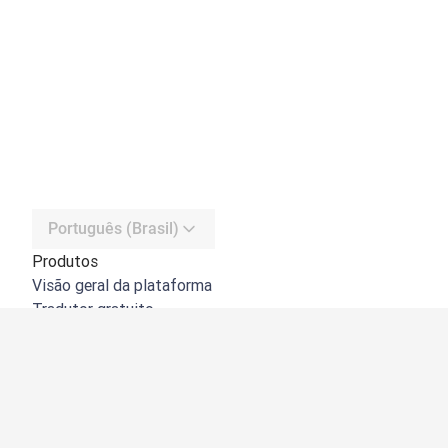
Português (Brasil)
Produtos
Visão geral da plataforma
Tradutor gratuito
API do DeepL
DeepL Write
DeepL Voice
DeepL Voice for Meetings
DeepL Voice for Conversations