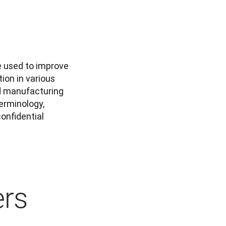
 used to improve 
on in various 
d manufacturing 
erminology, 
nfidential 
ers