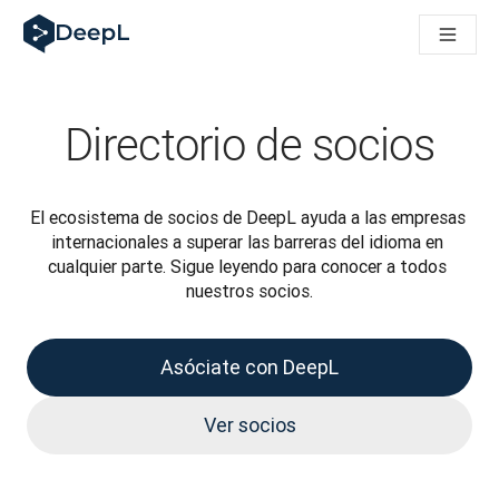
DeepL para agentes de IA
Translation Flow de DeepL: nuevos flujos de trabajo basados e
The ROI of AI-native translation
How we brought Swiss German to DeepL
Descubre Translation Flow: automatiza de principio a fin todo
Directorio de socios
La fiabilidad de la IA lingüística para empresas: un análisis co
Desarrollando evaluación de calidad de traducción en DeepL
De la traducción de texto a una plataforma de voz en tiempo 
El ecosistema de socios de DeepL ayuda a las empresas 
Building an instantly accessible voice demo with DeepL Voic
internacionales a superar las barreras del idioma en 
cualquier parte. Sigue leyendo para conocer a todos 
nuestros socios.
Asóciate con DeepL
Ver socios