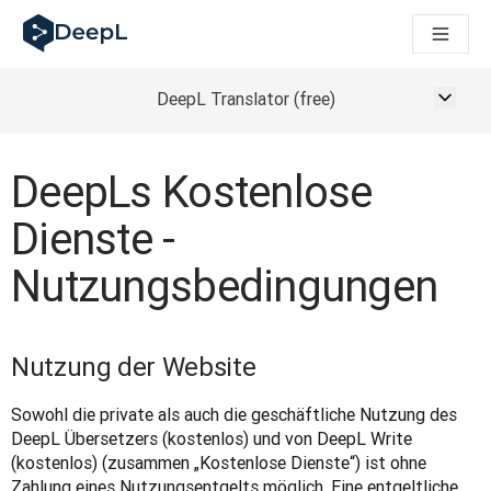
DeepL für KI‑Agenten
DeepL Translation Flow: Neue KI-gestützte Workflows für di
The ROI of AI-native translation
How we brought Swiss German to DeepL
DeepL Translator (free)
Translation Flow entdecken: Lokalisierung mit durchgängig a
Was bedeutet Vertrauen in KI‑Sprachtechnologie? Ein Gespräc
Aufbau der Übersetzungsqualitätsbewertung bei DeepL
DeepLs Kostenlose
Von hochwertiger Textübersetzung zur Echtzeit-Sprachplatt
Dienste -
Building an instantly accessible voice demo with DeepL Voic
Nutzungsbedingungen
Nutzung der Website
Sowohl die private als auch die geschäftliche Nutzung des 
DeepL Übersetzers (kostenlos) und von DeepL Write 
(kostenlos) (zusammen „Kostenlose Dienste“) ist ohne 
Zahlung eines Nutzungsentgelts möglich. Eine entgeltliche 