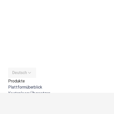
Deutsch
Produkte
Plattformüberblick
Kostenloser Übersetzer
DeepL API
DeepL Write
DeepL Voice