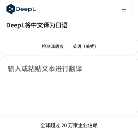
DeepL 人工智能智能体
DeepL Translation Flow：针对关键应用场景和集成的
The ROI of AI-native translation
DeepL将中文译为日语
How we brought Swiss German to DeepL
了解 Translation Flow：面向所有需要此类服务的
翻译模式
翻译文本
解读企业级语言人工智能中的信任机制。与Slator的对话
请选择源语言。当前已选择：
请选择目标语言。当前已选
检测源语言
英语（美式）
我们如何构建 DeepL 的翻译质量评估系统
从高质量文本翻译到实时语音平台
源语言文本
Building an instantly accessible voice demo with DeepL V
输入或粘贴文本进行翻译
全球超过 20 万家企业信赖