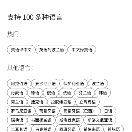
支持 100 多种语言
热门
英语译中文
英语到波兰语
中文译英语
其他语言：
阿拉伯语
爱沙尼亚语
保加利亚语
波兰语
丹麦语
德语
俄语
法语
芬兰语
韩语
荷兰语
捷克语
拉脱维亚语
立陶宛语
罗马尼亚语
葡萄牙语
葡萄牙语（巴西）
日语
瑞典语
书面挪威语
斯洛伐克语
斯洛文尼亚语
土耳其语
乌克兰语
西班牙语
希伯来语
希腊语