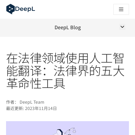
DeepL 人工智能智能体
DeepL Translation Flow：针对关键应用场景和集成的
The ROI of AI-native translation
How we brought Swiss German to DeepL
DeepL Blog
了解 Translation Flow：面向所有需要此类服务的
解读企业级语言人工智能中的信任机制。与Slator的对话
我们如何构建 DeepL 的翻译质量评估系统
在法律领域使用人工智
从高质量文本翻译到实时语音平台
Building an instantly accessible voice demo with DeepL V
能翻译：法律界的五大
革命性工具
作者：
DeepL Team
最近更新:
2023年11月14日