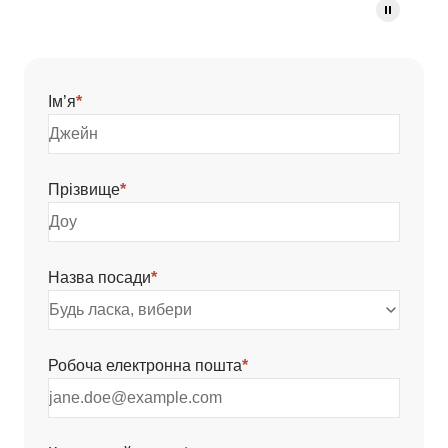
Ім’я
*
Прізвище
*
Назва посади
*
Будь ласка, вибери
Робоча електронна пошта
*