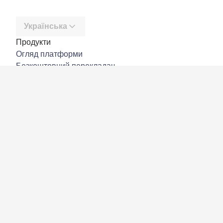
Українська
Продукти
Огляд платформи
Безкоштовний перекладач
DeepL API
DeepL Write
DeepL Voice
DeepL Voice for Meetings
DeepL Voice for Conversations
Програми й інтеграції
DeepL Pro
Чому DeepL
Безпека даних
Якість
Customization Hub
Доступність