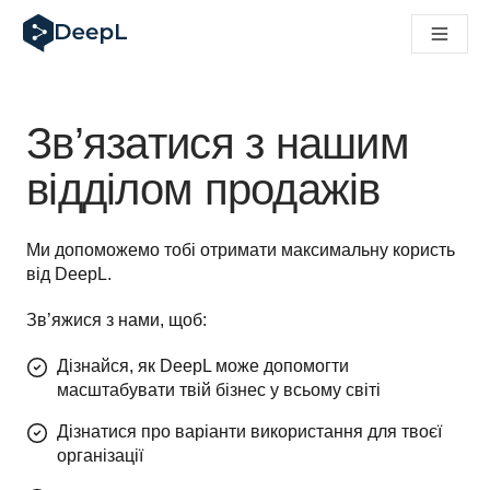
DeepL для ШІ-агентів
Translation Flow в DeepL: Нові робочі процеси на основі 
The ROI of AI-native translation
How we brought Swiss German to DeepL
Відкрийте для себе Translation Flow: Локалізація, що авт
Зв’язатися з нашим
Розшифровка довіри до мовного ШІ в підприємстві. У розм
Як ми розробляємо систему оцінювання якості переклад
відділом продажів
Від якісного перекладу до голосової платформи реальног
Building an instantly accessible voice demo with DeepL Voi
Ми допоможемо тобі отримати максимальну користь 
від DeepL.
Зв’яжися з нами, щоб:
Дізнайся, як DeepL може допомогти
масштабувати твій бізнес у всьому світі
Дізнатися про варіанти використання для твоєї
організації