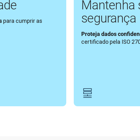
ade
Mantenha 
segurança
 para cumprir as 
s
Proteja dados confiden
certificado pela ISO 270