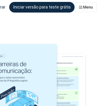
rar
Iniciar versão para teste grátis
Menu
s equipes que precisam disso