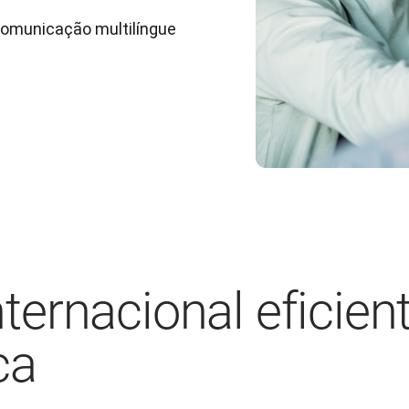
municação multilíngue 
ernacional eficien
ca