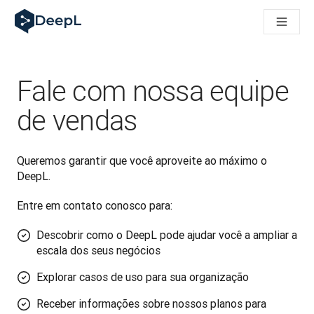
DeepL para agentes de IA
Translation Flow do DeepL: Novos fluxos de trabalho com IA p
The ROI of AI-native translation
How we brought Swiss German to DeepL
Conheça o Translation Flow: Localização que automatiza os f
Fale com nossa equipe
Entendendo a confiança na IA linguística empresarial. Em con
Desenvolvendo a Avaliação de Qualidade de Tradução do Dee
de vendas
De tradução de qualidade a plataforma de voz em tempo real
Building an instantly accessible voice demo with DeepL Voic
Queremos garantir que você aproveite ao máximo o 
DeepL.
Entre em contato conosco para:
Descobrir como o DeepL pode ajudar você a ampliar a
escala dos seus negócios
Explorar casos de uso para sua organização
Receber informações sobre nossos planos para