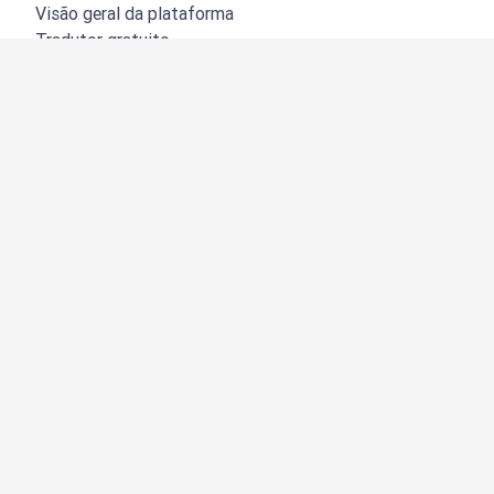
Visão geral da plataforma
Tradutor gratuito
API do DeepL
DeepL Write
DeepL Voice
DeepL Voice for Meetings
DeepL Voice for Conversations
Apps e integrações
DeepL Pro
Por que usar o DeepL
Segurança de dados
Qualidade
Customization Hub
Acessibilidade
Recursos
Tradução de documentos
Tradução de documentos em PDF