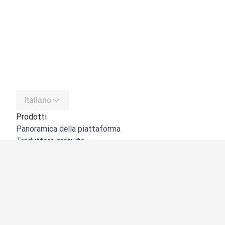
Italiano
Prodotti
Panoramica della piattaforma
Traduttore gratuito
API di DeepL
DeepL Write
DeepL Voice
DeepL Voice for Meetings
DeepL Voice for Conversations
App e integrazioni