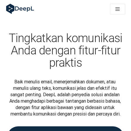
DeepL untuk agen AI
Translation Flow DeepL: Alur kerja baru yang didukung AI un
The ROI of AI-native translation
How we brought Swiss German to DeepL
Temukan Translation Flow: Pelokalan yang mengotomatiskan al
Tingkatkan komunikasi
Mengurai Makna Kepercayaan dalam AI bahasa perusahaan. D
Sistem Evaluasi Mutu Terjemahan DeepL: Cara Pengembanga
Anda dengan fitur-fitur
Terjemahan teks berkualitas tinggi ke platform suara real-tim
praktis
Building an instantly accessible voice demo with DeepL Voic
Baik menulis email, menerjemahkan dokumen, atau 
menulis ulang teks, komunikasi jelas dan efektif itu 
sangat penting. DeepL adalah penyedia solusi andalan 
Anda menghadapi berbagai tantangan berbasis bahasa, 
dengan fitur aplikasi bawaan yang didesain untuk 
membantu komunikasi dengan presisi dan percaya diri.