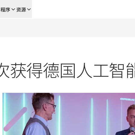
用程序
资源
成的新型人工智能驱动工作流
的团队，提供端到端自动化翻译工作流的本地化解决方案
L首次获得德国人工智
L Voice API