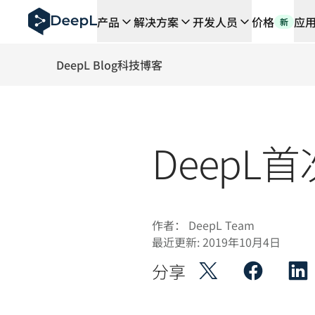
DeepL 人工智能智能体
产品
解决方案
开发人员
价格
应
新
DeepL Translation Flow：针对关键应用场景和集
The ROI of AI-native translation
How we brought Swiss German to DeepL
DeepL Blog
科技博客
了解 Translation Flow：面向所有需要此类服务
解读企业级语言人工智能中的信任机制。与Slator的对话
我们如何构建 DeepL 的翻译质量评估系统
从高质量文本翻译到实时语音平台
Deep
Building an instantly accessible voice demo with Deep
作者：
DeepL Team
最近更新:
2019年10月4日
分享