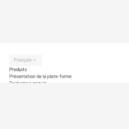
Français
Produits
Présentation de la plate-forme
Traducteur gratuit
API de DeepL
DeepL Write
DeepL Voice
DeepL Voice for Meetings
DeepL Voice for Conversations
Applications et intégrations