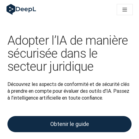
DeepL pour agents IA
Translation Flow de DeepL : des nouveaux processus optimisés
The ROI of AI-native translation
How we brought Swiss German to DeepL
Découvrez Translation Flow : la localisation qui automatise v
Adopter l’IA de manière
Décoder la notion de confiance dans l'IA linguistique pour les
Évaluation qualité traduction chez DeepL
sécurisée dans le
De la traduction de texte à la traduction vocale en temps réel
secteur juridique
Building an instantly accessible voice demo with DeepL Voic
Découvrez les aspects de conformité et de sécurité clés 
à prendre en compte pour évaluer des outils d’IA. Passez 
à l’intelligence artificielle en toute confiance.
Obtenir le guide