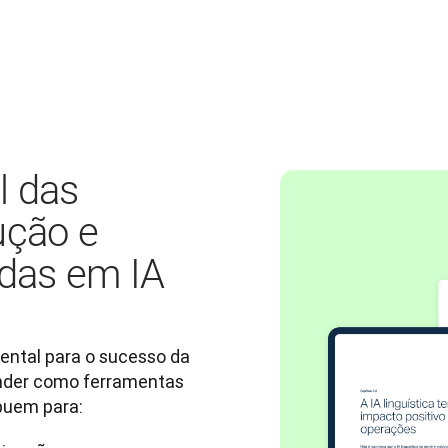
l das
ução e
das em IA
ntal para o sucesso da 
nder como ferramentas 
buem para: 