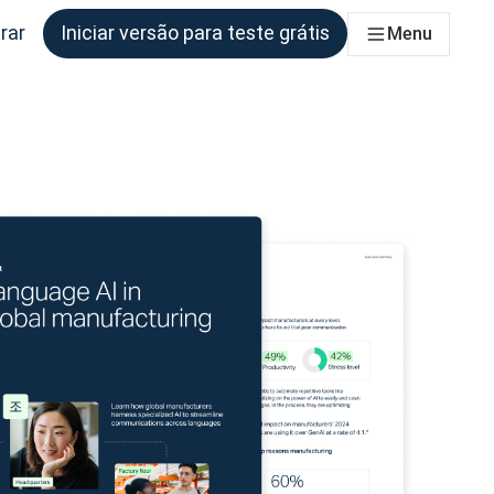
rar
Iniciar versão para teste grátis
Menu
s equipes que precisam disso