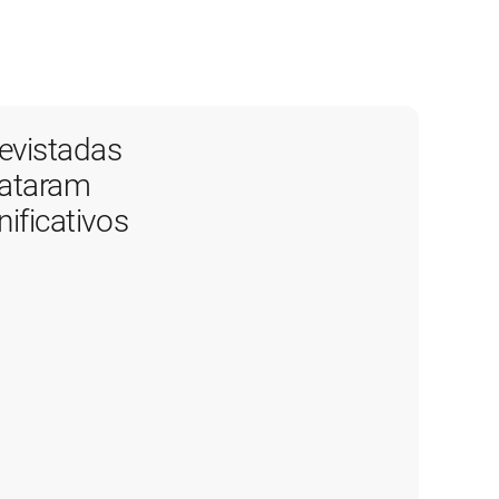
vistadas 
ataram 
ficativos 