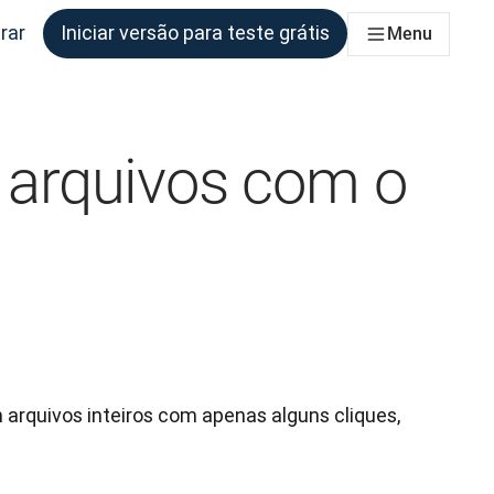
rar
Iniciar versão para teste grátis
Menu
s equipes que precisam disso
 arquivos com o
rquivos inteiros com apenas alguns cliques, 