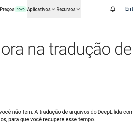
Ent
Preços
Aplicativos
Recursos
novo
A para principais casos de uso e integrações
s fluxos de trabalho de tradução de ponta a ponta, para todas a
conversa com a Slator
ra na tradução de
DeepL
eal
oice API
cê não tem. A tradução de arquivos do DeepL lida com a
os, para que você recupere esse tempo.