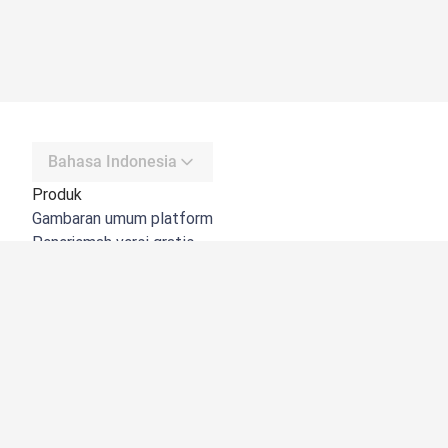
Bahasa Indonesia
Produk
Gambaran umum platform
Penerjemah versi gratis
DeepL API
DeepL Write
DeepL Voice
DeepL Voice for Meetings
DeepL Voice for Conversations
Aplikasi & Integrasi
DeepL Pro
Mengapa DeepL