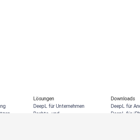
Lösungen
Downloads
ung
DeepL für Unternehmen
DeepL für An
etzen
Rechts- und
DeepL für iP
Fachdienstleistungen
etzen
DeepL für W
Einzelhandel und E-Commerce
 übersetzen
DeepL-Erweit
Fertigung
setzen
DeepL für Mi