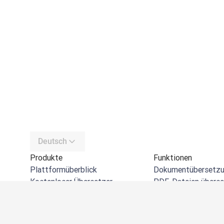
Deutsch
Produkte
Funktionen
Plattformüberblick
Dokumentübersetz
Kostenloser Übersetzer
PDF-Dateien übers
DeepL API
Word-Dateien übers
DeepL Write
PowerPoint-Dateien
DeepL Voice
Excel-Dateien über