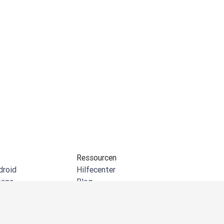
Ressourcen
droid
Hilfecenter
hone
Blog
indows
API-Dokumentation
erung für Chrome
Community
crosoft Outlook
Kundenreferenzen