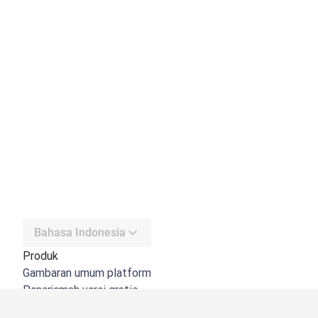
Bahasa Indonesia
Produk
Gambaran umum platform
Penerjemah versi gratis
DeepL API