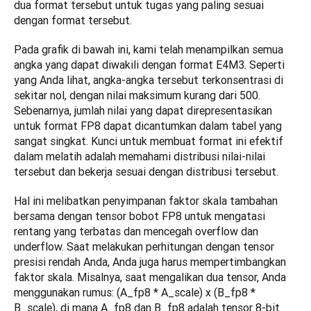
dua format tersebut untuk tugas yang paling sesuai 
dengan format tersebut.
Pada grafik di bawah ini, kami telah menampilkan semua 
angka yang dapat diwakili dengan format E4M3. Seperti 
yang Anda lihat, angka-angka tersebut terkonsentrasi di 
sekitar nol, dengan nilai maksimum kurang dari 500. 
Sebenarnya, jumlah nilai yang dapat direpresentasikan 
untuk format FP8 dapat dicantumkan dalam tabel yang 
sangat singkat. Kunci untuk membuat format ini efektif 
dalam melatih adalah memahami distribusi nilai-nilai 
tersebut dan bekerja sesuai dengan distribusi tersebut. 
Hal ini melibatkan penyimpanan faktor skala tambahan 
bersama dengan tensor bobot FP8 untuk mengatasi 
rentang yang terbatas dan mencegah overflow dan 
underflow. Saat melakukan perhitungan dengan tensor 
presisi rendah Anda, Anda juga harus mempertimbangkan 
faktor skala. Misalnya, saat mengalikan dua tensor, Anda 
menggunakan rumus: (A_fp8 * A_scale) x (B_fp8 * 
B_scale), di mana A_fp8 dan B_fp8 adalah tensor 8-bit 