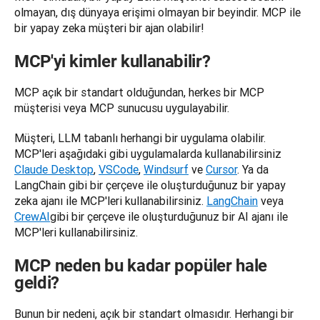
olmayan, dış dünyaya erişimi olmayan bir beyindir. MCP ile 
bir yapay zeka müşteri bir ajan olabilir!
MCP'yi kimler kullanabilir?
MCP açık bir standart olduğundan, herkes bir MCP 
müşterisi veya MCP sunucusu uygulayabilir.
Müşteri, LLM tabanlı herhangi bir uygulama olabilir. 
MCP'leri aşağıdaki gibi uygulamalarda kullanabilirsiniz 
Claude Desktop
, 
VSCode
, 
Windsurf
 ve 
Cursor
. Ya da 
LangChain gibi bir çerçeve ile oluşturduğunuz bir yapay 
zeka ajanı ile MCP'leri kullanabilirsiniz. 
LangChain
 veya 
CrewAI
gibi bir çerçeve ile oluşturduğunuz bir AI ajanı ile 
MCP'leri kullanabilirsiniz.
MCP neden bu kadar popüler hale
geldi?
Bunun bir nedeni, açık bir standart olmasıdır. Herhangi bir 