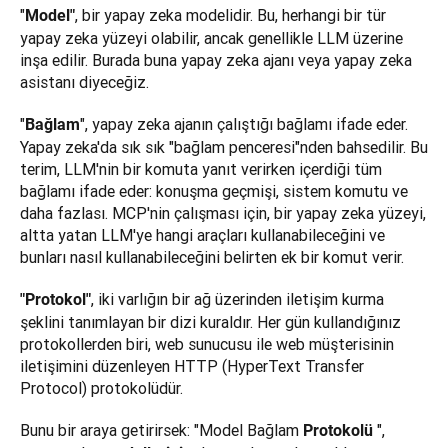
"
, bir yapay zeka modelidir. Bu, herhangi bir tür 
Model"
yapay zeka yüzeyi olabilir, ancak genellikle LLM üzerine 
inşa edilir. Burada buna yapay zeka ajanı veya yapay zeka 
asistanı diyeceğiz.
"
", yapay zeka ajanın çalıştığı bağlamı ifade eder. 
Bağlam
Yapay zeka'da sık sık "bağlam penceresi"nden bahsedilir. Bu 
terim, LLM'nin bir komuta yanıt verirken içerdiği tüm 
bağlamı ifade eder: konuşma geçmişi, sistem komutu ve 
daha fazlası. MCP'nin çalışması için, bir yapay zeka yüzeyi, 
altta yatan LLM'ye hangi araçları kullanabileceğini ve 
bunları nasıl kullanabileceğini belirten ek bir komut verir.
, iki varlığın bir ağ üzerinden iletişim kurma 
"Protokol"
şeklini tanımlayan bir dizi kuraldır. Her gün kullandığınız 
protokollerden biri, web sunucusu ile web müşterisinin 
iletişimini düzenleyen HTTP (HyperText Transfer 
Protocol) protokolüdür.
Bunu bir araya getirirsek: "Model Bağlam 
 ", 
Protokolü