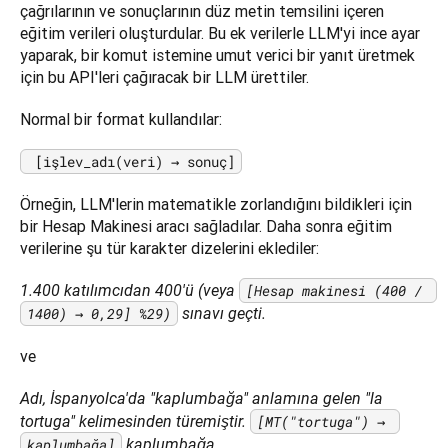
çağrılarının ve sonuçlarının düz metin temsilini içeren 
eğitim verileri oluşturdular. Bu ek verilerle LLM'yi ince ayar 
yaparak, bir komut istemine umut verici bir yanıt üretmek 
için bu API'leri çağıracak bir LLM ürettiler.
Normal bir format kullandılar:
 [işlev_adı(veri) → sonuç]
Örneğin, LLM'lerin matematikle zorlandığını bildikleri için 
bir Hesap Makinesi aracı sağladılar. Daha sonra eğitim 
verilerine şu tür karakter dizelerini eklediler:
1.400 katılımcıdan 400'ü (veya 
[Hesap makinesi (400 / 
1400) → 0,29] %29)
 sınavı geçti.
ve
Adı, İspanyolca'da "kaplumbağa" anlamına gelen "la 
tortuga" kelimesinden türemiştir. 
[MT("tortuga") → 
kaplumbağa]
 kaplumbağa.