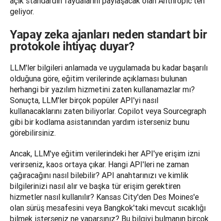
açık standardın faydalarını paylaşacak olan Anthropic'ten 
geliyor.
Yapay zeka ajanları neden standart bir
protokole ihtiyaç duyar?
LLM'ler bilgileri anlamada ve uygulamada bu kadar başarılı 
olduğuna göre, eğitim verilerinde açıklaması bulunan 
herhangi bir yazılım hizmetini zaten kullanamazlar mı? 
Sonuçta, LLM'ler birçok popüler API'yi nasıl 
kullanacaklarını zaten biliyorlar. Copilot veya Sourcegraph 
gibi bir kodlama asistanından yardım isterseniz bunu 
görebilirsiniz.
Ancak, LLM'ye eğitim verilerindeki her API'ye erişim izni 
verirseniz, kaos ortaya çıkar. Hangi API'leri ne zaman 
çağıracağını nasıl bilebilir? API anahtarınızı ve kimlik 
bilgilerinizi nasıl alır ve başka tür erişim gerektiren 
hizmetler nasıl kullanılır? Kansas City'den Des Moines'e 
olan sürüş mesafesini veya Bangkok'taki mevcut sıcaklığı 
bilmek isterseniz ne yaparsınız? Bu bilgiyi bulmanın birçok 