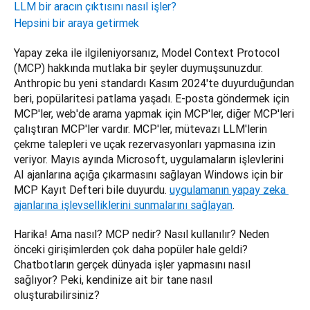
LLM bir aracın çıktısını nasıl işler?
Hepsini bir araya getirmek
Yapay zeka ile ilgileniyorsanız, Model Context Protocol 
(MCP) hakkında mutlaka bir şeyler duymuşsunuzdur. 
Anthropic bu yeni standardı Kasım 2024'te duyurduğundan 
beri, popülaritesi patlama yaşadı. E-posta göndermek için 
MCP'ler, web'de arama yapmak için MCP'ler, diğer MCP'leri 
çalıştıran MCP'ler vardır. MCP'ler, mütevazı LLM'lerin 
çekme talepleri ve uçak rezervasyonları yapmasına izin 
veriyor. Mayıs ayında Microsoft, uygulamaların işlevlerini 
AI ajanlarına açığa çıkarmasını sağlayan Windows için bir 
MCP Kayıt Defteri bile duyurdu. 
uygulamanın yapay zeka 
ajanlarına işlevselliklerini sunmalarını sağlayan
. 
Harika! Ama nasıl? MCP nedir? Nasıl kullanılır? Neden 
önceki girişimlerden çok daha popüler hale geldi? 
Chatbotların gerçek dünyada işler yapmasını nasıl 
sağlıyor? Peki, kendinize ait bir tane nasıl 
oluşturabilirsiniz?