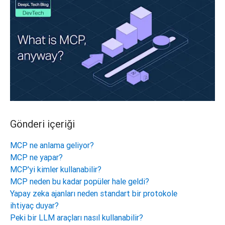
Gönderi içeriği
MCP ne anlama geliyor?
MCP ne yapar?
MCP'yi kimler kullanabilir?
MCP neden bu kadar popüler hale geldi?
Yapay zeka ajanları neden standart bir protokole
ihtiyaç duyar?
Peki bir LLM araçları nasıl kullanabilir?