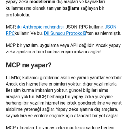
yapay zeka 
 dış araçları ve kaynakları 
modellerinin
kullanmasına olanak tanıyan 
 sağlayan bir 
bağlamı
protokoldür.
MCP, 
iki Anthropic mühendisi
. JSON-RPC kullanır. 
JSON-
RPC
kullanır. Ve bu, 
Dil Sunucu Protokolü
'tan esinlenmiştir.
MCP bir yazılım, uygulama veya API değildir. Ancak yapay 
zeka ajanlarına tüm bunlara erişim imkanı sağlar!
MCP ne yapar?
LLM'ler, kullanıcı girdilerine akıllı ve yararlı yanıtlar verebilir. 
Ancak dış hizmetlere erişimleri yoktur, diğer yazılımlarla 
iletişim kurma imkanları yoktur, güncel bilgileri alma 
araçları yoktur. MCP, herhangi bir yapay zeka yüzeyine 
herhangi bir yazılım hizmetine istek gönderebilme ve yanıt 
alabilme yeteneği sağlar. Yapay zeka ajanına dış araçlara, 
kaynaklara ve verilere erişmek için standart bir yol sağlar.
MCP olmadan, bir yapay zeka müşterisi sadece bedeni 