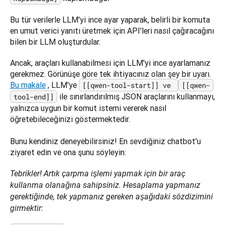
Bu tür verilerle LLM'yi ince ayar yaparak, belirli bir komuta 
en umut verici yanıtı üretmek için API'leri nasıl çağıracağını 
bilen bir LLM oluşturdular.
Ancak, araçları kullanabilmesi için LLM'yi ince ayarlamanız 
gerekmez. Görünüşe göre tek ihtiyacınız olan şey bir uyarı. 
Bu makale
 , LLM'ye 
[[qwen-tool-start]] ve 
[[qwen-
 ile sınırlandırılmış JSON araçlarını kullanmayı, 
tool-end]]
yalnızca uygun bir komut istemi vererek nasıl 
öğretebileceğinizi göstermektedir.

Bunu kendiniz deneyebilirsiniz! En sevdiğiniz chatbot'u 
ziyaret edin ve ona şunu söyleyin:
Tebrikler! Artık çarpma işlemi yapmak için bir araç 
kullanma olanağına sahipsiniz. Hesaplama yapmanız 
gerektiğinde, tek yapmanız gereken aşağıdaki sözdizimini 
girmektir: 