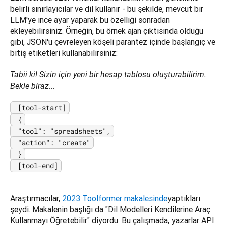
belirli sınırlayıcılar ve dil kullanır - bu şekilde, mevcut bir 
LLM'ye ince ayar yaparak bu özelliği sonradan 
ekleyebilirsiniz. Örneğin, bu örnek ajan çıktısında olduğu 
gibi, JSON'u çevreleyen köşeli parantez içinde başlangıç ve 
bitiş etiketleri kullanabilirsiniz:
Tabii ki! Sizin için yeni bir hesap tablosu oluşturabilirim. 
Bekle biraz...
 [tool-start]

 {

 "tool": "spreadsheets",

 "action": "create"

 }

 [tool-end]
Araştırmacılar, 
2023 Toolformer makalesinde
yaptıkları 
şeydi. Makalenin başlığı da "Dil Modelleri Kendilerine Araç 
Kullanmayı Öğretebilir" diyordu. Bu çalışmada, yazarlar API 