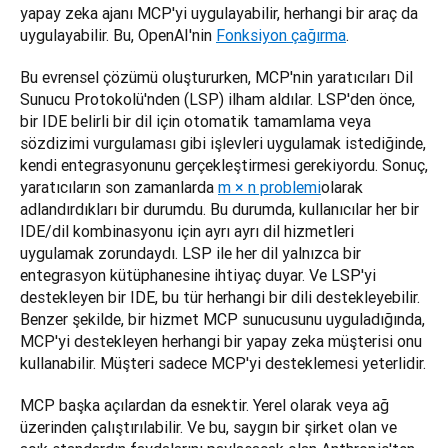
yapay zeka ajanı MCP'yi uygulayabilir, herhangi bir araç da 
uygulayabilir. Bu, OpenAI'nin 
Fonksiyon çağırma
.
Bu evrensel çözümü oluştururken, MCP'nin yaratıcıları Dil 
Sunucu Protokolü'nden (LSP) ilham aldılar. LSP'den önce, 
bir IDE belirli bir dil için otomatik tamamlama veya 
sözdizimi vurgulaması gibi işlevleri uygulamak istediğinde, 
kendi entegrasyonunu gerçekleştirmesi gerekiyordu. Sonuç, 
yaratıcıların son zamanlarda 
m × n problemi
olarak 
adlandırdıkları bir durumdu. Bu durumda, kullanıcılar her bir 
IDE/dil kombinasyonu için ayrı ayrı dil hizmetleri 
uygulamak zorundaydı. LSP ile her dil yalnızca bir 
entegrasyon kütüphanesine ihtiyaç duyar. Ve LSP'yi 
destekleyen bir IDE, bu tür herhangi bir dili destekleyebilir. 
Benzer şekilde, bir hizmet MCP sunucusunu uyguladığında, 
MCP'yi destekleyen herhangi bir yapay zeka müşterisi onu 
kullanabilir. Müşteri sadece MCP'yi desteklemesi yeterlidir.
MCP başka açılardan da esnektir. Yerel olarak veya ağ 
üzerinden çalıştırılabilir. Ve bu, saygın bir şirket olan ve 