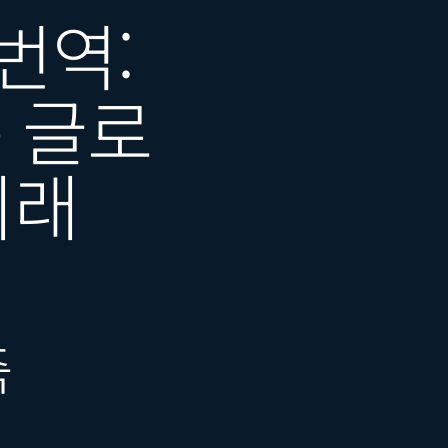
번역:
 글로
미래
축