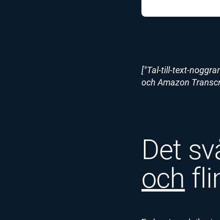
["Tal-till-text-nogg
och Amazon Transcrip
Det sv
och
fl