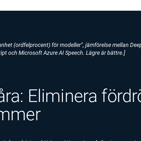
rannhet (ordfelprocent) för modeller", jämförelse mellan De
t och Microsoft Azure AI Speech. Lägre är bättre.]
åra: Eliminera fördr
immer