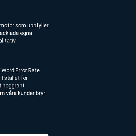
-motor som uppfyller
tvecklade egna
litativ
 Word Error Rate
 stället för
tt noggrant
m våra kunder bryr