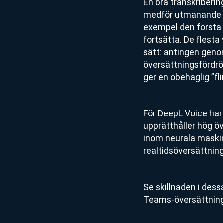
En bra transkriberin
medför utmanande fo
exempel den första 
fortsätta. De flesta
sätt: antingen genom 
översättningsfördröj
ger en obehaglig ”f
För DeepL Voice har
upprätthåller hög ö
inom neurala maskinö
realtidsöversättning
Se skillnaden i dess
Teams-översättningar