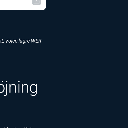
epL Voice lägre WER
öjning