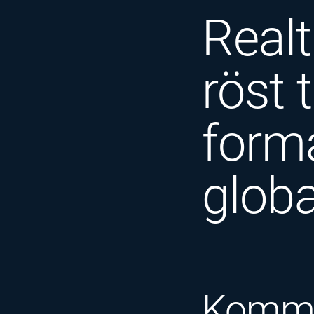
Realt
röst 
forma
glob
Komma 