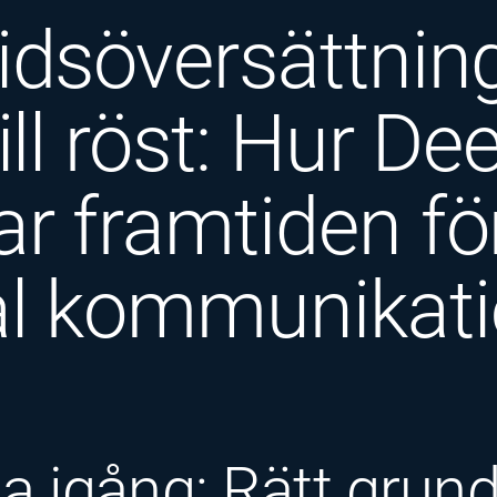
idsöversättnin
till röst: Hur De
r framtiden fö
al kommunikat
igång: Rätt grun