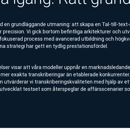
d en grundläggande utmaning: att skapa en Tal-till-text
 precision. Vi gick bortom befintliga arkitekturer och u
fokuserad process med avancerad utbildning och högkva
na strategi har gett en tydlig prestationsfördel.
elser visar att våra modeller uppnår en marknadsledande
mer exakta transkriberingar än etablerade konkurrenter. I
n utvärderar vi transkriberingskvaliteten med hjälp av e
tvecklat testset som återspeglar de affärsscenarier so