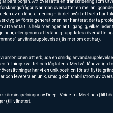
g är bara början. Att översätta en transkribering som utve
rskningsfrågor. När man översätter en mellanliggande tr
delen av en längre mening – är det svårt att veta hur t
 verktyg av första generationen har hanterat detta probl
att vänta tills hela meningen är tillgänglig, vilket leder t
ningar, eller genom att ständigt uppdatera översättnings
limrande” användarupplevelse (läs mer om det
här
).
 vi ambitionen att erbjuda en smidig användarupplevelse
versättningskvalitet och låg latens. Med vår långvariga 
versättningar har vi en unik position för att flytta grän
ar och leverera en unik, smidig och stabil ström av övers
a skärminspelningar av DeepL Voice for Meetings (till hö
 (till vänster).