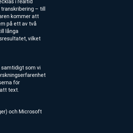
cklas i realtid
anskribering – till
alaren kommer att
em på ett av två
ill långa
resultatet, vilket
 samtidigt som vi
forskningserfarenhet
serna för
att text.
ger) och Microsoft