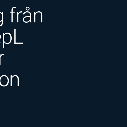
g från
epL
r
ion
d