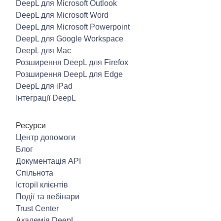
DeepL для Microsoft Outlook
DeepL для Microsoft Word
DeepL для Microsoft Powerpoint
DeepL для Google Workspace
DeepL для Mac
Розширення DeepL для Firefox
Розширення DeepL для Edge
DeepL для iPad
Інтеграції DeepL
Ресурси
Центр допомоги
Блог
Документація API
Спільнота
Історії клієнтів
Події та вебінари
Trust Center
Академія DeepL