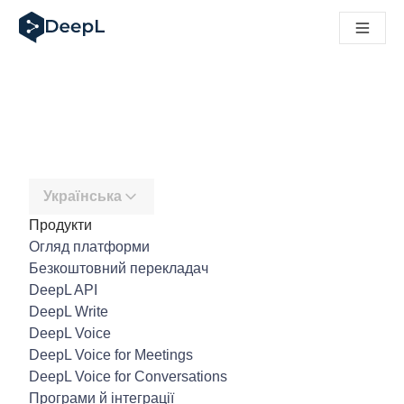
DeepL для ШІ-агентів
Translation Flow в DeepL: Нові робочі процеси на основі 
The ROI of AI-native translation
How we brought Swiss German to DeepL
Відкрийте для себе Translation Flow: Локалізація, що авт
Розшифровка довіри до мовного ШІ в підприємстві. У розм
Як ми розробляємо систему оцінювання якості переклад
Від якісного перекладу до голосової платформи реальног
Building an instantly accessible voice demo with DeepL Voi
Українська
Продукти
Огляд платформи
Безкоштовний перекладач
DeepL API
DeepL Write
DeepL Voice
DeepL Voice for Meetings
DeepL Voice for Conversations
Програми й інтеграції