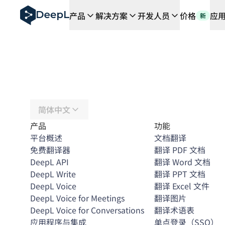
DeepL 人工智能智能体
产品
解决方案
开发人员
价格
应
新
DeepL Translation Flow：针对关键应用场景和集
The ROI of AI-native translation
How we brought Swiss German to DeepL
了解 Translation Flow：面向所有需要此类服务
解读企业级语言人工智能中的信任机制。与Slator的对话
我们如何构建 DeepL 的翻译质量评估系统
从高质量文本翻译到实时语音平台
Building an instantly accessible voice demo with Deep
简体中文
产品
功能
平台概述
文档翻译
免费翻译器
翻译 PDF 文档
DeepL API
翻译 Word 文档
DeepL Write
翻译 PPT 文档
DeepL Voice
翻译 Excel 文件
DeepL Voice for Meetings
翻译图片
DeepL Voice for Conversations
翻译术语表
应用程序与集成
单点登录（SSO）