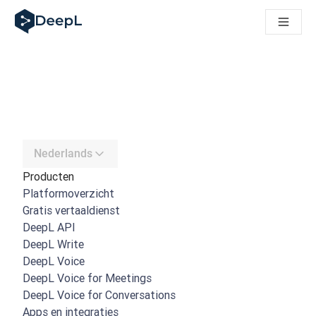
DeepL voor AI-agenten
DeepL Translation Flow: Nieuwe, door AI aangestuurde workfl
The ROI of AI-native translation
How we brought Swiss German to DeepL
Maak kennis met Translation Flow: Lokalisatie die vertaalwor
Vertrouwen in Language AI voor bedrijfstaal ontrafeld. In ges
Hoe wij de kwaliteitsbeoordeling voor DeepL ontwikkelen
Van hoogwaardige tekstvertalingen tot een realtime spraakp
Building an instantly accessible voice demo with DeepL Voic
Nederlands
Producten
Platformoverzicht
Gratis vertaaldienst
DeepL API
DeepL Write
DeepL Voice
DeepL Voice for Meetings
DeepL Voice for Conversations
Apps en integraties