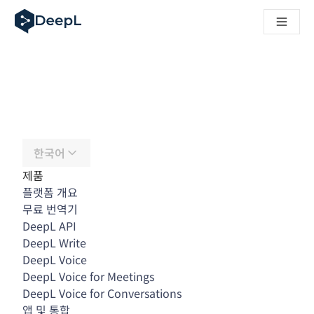
AI 에이전트용 DeepL
DeepL Translation Flow: 주요 사용 사례 및 통합 기능을 
The ROI of AI-native translation
How we brought Swiss German to DeepL
Translation Flow를 만나보세요: 번역 워크플로우를 처음부
기업용 언어 AI에 대한 신뢰 해독. Slator와의 대담
DeepL의 번역 품질 평가 시스템을 구축하는 방법
고품질 텍스트 번역에서 실시간 음성 플랫폼까지
Building an instantly accessible voice demo with DeepL V
한국어
제품
플랫폼 개요
무료 번역기
DeepL API
DeepL Write
DeepL Voice
DeepL Voice for Meetings
DeepL Voice for Conversations
앱 및 통합