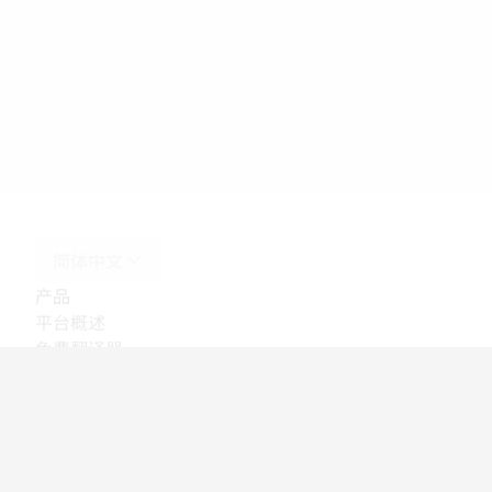
简体中文
产品
平台概述
免费翻译器
DeepL API
DeepL Write
DeepL Voice
DeepL Voice for Meetings
DeepL Voice for Conversations