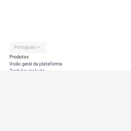
Português
Produtos
Visão geral da plataforma
Tradutor gratuito
API do DeepL
DeepL Write
DeepL Voice
DeepL Voice for Meetings
DeepL Voice for Conversations
Aplicações e integrações
DeepL Pro
Porquê o DeepL?