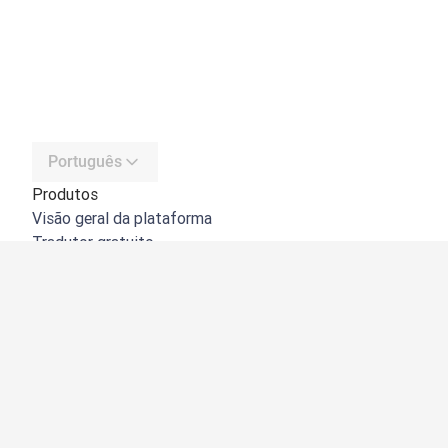
Português
Produtos
Visão geral da plataforma
Tradutor gratuito
API do DeepL
DeepL Write
DeepL Voice
DeepL Voice for Meetings
DeepL Voice for Conversations
Aplicações e integrações
DeepL Pro
Porquê o DeepL?