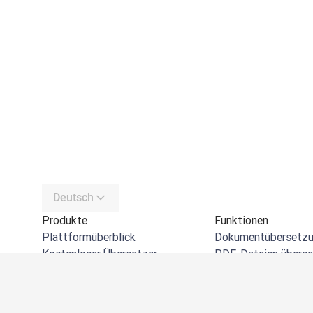
Deutsch
Produkte
Funktionen
Plattformüberblick
Dokumentübersetz
Kostenloser Übersetzer
PDF-Dateien übers
DeepL API
Word-Dateien übers
DeepL Write
PowerPoint-Dateien
DeepL Voice
Excel-Dateien über