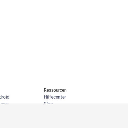
Ressourcen
droid
Hilfecenter
hone
Blog
indows
API-Dokumentation
erung für Chrome
Community
crosoft Outlook
Kundenreferenzen