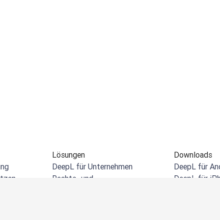
Lösungen
Downloads
ung
DeepL für Unternehmen
DeepL für An
etzen
Rechts- und
DeepL für iP
Fachdienstleistungen
etzen
DeepL für W
Einzelhandel und E-Commerce
 übersetzen
DeepL-Erweit
Fertigung
setzen
DeepL für Mi