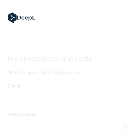
Iniciar sessão na sua conta
Não tem uma conta?
Registar-se
E-mail
Palavra-passe