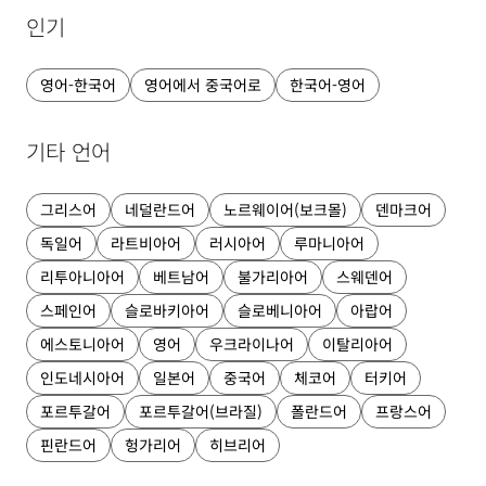
인기
영어-한국어
영어에서 중국어로
한국어-영어
기타 언어
그리스어
네덜란드어
노르웨이어(보크몰)
덴마크어
독일어
라트비아어
러시아어
루마니아어
리투아니아어
베트남어
불가리아어
스웨덴어
스페인어
슬로바키아어
슬로베니아어
아랍어
에스토니아어
영어
우크라이나어
이탈리아어
인도네시아어
일본어
중국어
체코어
터키어
포르투갈어
포르투갈어(브라질)
폴란드어
프랑스어
핀란드어
헝가리어
히브리어