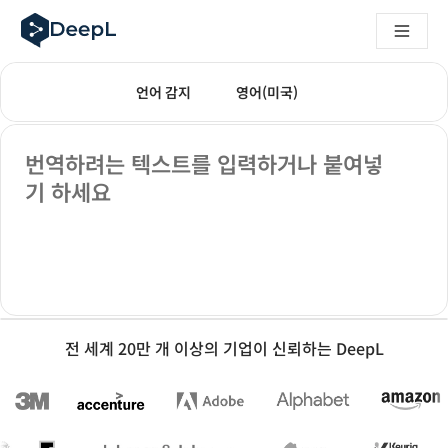
AI 에이전트용 DeepL
DeepL Translation Flow: 주요 사용 사례 및 통합 기능을 
The ROI of AI-native translation
번역 모드
텍스트 번역
매일 수백만 명이 DeepL로 번역합니다. 인기: 스페인어
How we brought Swiss German to DeepL
도착 언어를 선택하세요. 현재 선택된 언어:
도착 언어를 선택하세요. 현재 
언어 감지
영어(미국)
Translation Flow를 만나보세요: 번역 워크플로우를 처음부
기업용 언어 AI에 대한 신뢰 해독. Slator와의 대담
출발 텍스트
DeepL의 번역 품질 평가 시스템을 구축하는 방법
번역하려는 텍스트를 입력하거나 붙여넣
고품질 텍스트 번역에서 실시간 음성 플랫폼까지
기 하세요
Building an instantly accessible voice demo with DeepL V
전 세계 20만 개 이상의 기업이 신뢰하는 DeepL