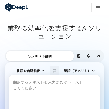
AIエージェント向けDeepL
DeepL Translation Flow：主要なユースケースや
The ROI of AI-native translation
How we brought Swiss German to DeepL
業務の効率化を​支援するAI​ソリ
Translation Flowのご紹介：あらゆるチームの翻
エンタープライズ向け言語AIの信頼性を読み解く――Slato
ューション
DeepLにおける翻訳品質評価の構築方法
高品質なテキスト翻訳からリアルタイム音声翻訳までを支えるD
Building an instantly accessible voice demo with DeepL V
テキスト翻訳
原文の言語を選んでください。次の言語が選択され
言語を自動検出
英語（アメリカ）