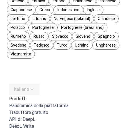
Danese
Ebraico
Estone
Finlandese
Francese
Giapponese
Greco
Indonesiano
Inglese
Lettone
Lituano
Norvegese (bokmål)
Olandese
Polacco
Portoghese
Portoghese (brasiliano)
Rumeno
Russo
Slovacco
Sloveno
Spagnolo
Svedese
Tedesco
Turco
Ucraino
Ungherese
Vietnamita
Italiano
Prodotti
Panoramica della piattaforma
Traduttore gratuito
API di DeepL
DeepL Write