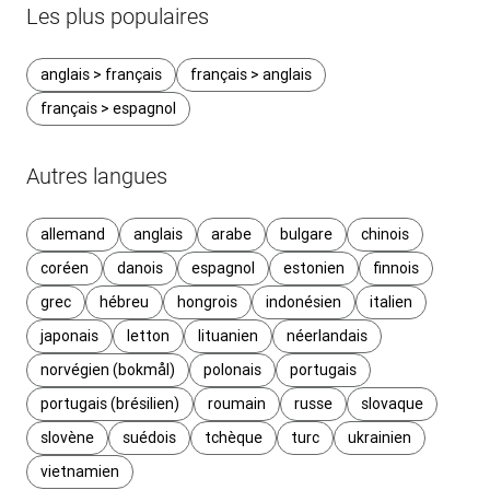
Les plus populaires
anglais > français
français > anglais
français > espagnol
Autres langues
allemand
anglais
arabe
bulgare
chinois
coréen
danois
espagnol
estonien
finnois
grec
hébreu
hongrois
indonésien
italien
japonais
letton
lituanien
néerlandais
norvégien (bokmål)
polonais
portugais
portugais (brésilien)
roumain
russe
slovaque
slovène
suédois
tchèque
turc
ukrainien
vietnamien