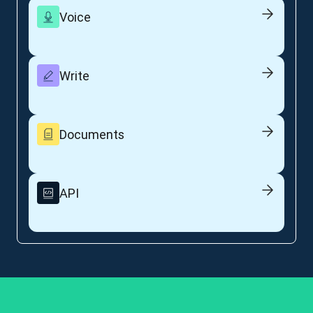
Voice
Write
Documents
API