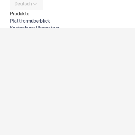
Deutsch
Produkte
Plattformüberblick
Kostenloser Übersetzer
DeepL API
DeepL Write
DeepL Voice
DeepL Voice for Meetings
DeepL Voice for Conversations
Apps und Integrationen
DeepL Pro
Warum DeepL?
Datensicherheit
Produktqualität
Customization Hub
Barrierefreiheit
Funktionen