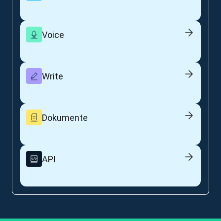
Voice
Write
Dokumente
API