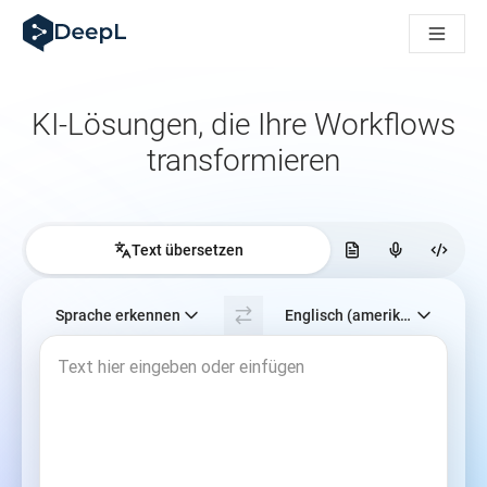
DeepL für KI‑Agenten
DeepL Translation Flow: Neue KI-gestützte Workflows für di
The ROI of AI-native translation
How we brought Swiss German to DeepL
Translation Flow entdecken: Lokalisierung mit durchgängig a
KI‑Lösungen, die Ihre Workflows
Was bedeutet Vertrauen in KI‑Sprachtechnologie? Ein Gespräc
transformieren
Aufbau der Übersetzungsqualitätsbewertung bei DeepL
Von hochwertiger Textübersetzung zur Echtzeit-Sprachplatt
Building an instantly accessible voice demo with DeepL Voic
Text übersetzen
Ausgangssprache auswählen. Derzeit ausgewählt:
Sprache erkennen
Englisch (amerikanisch)