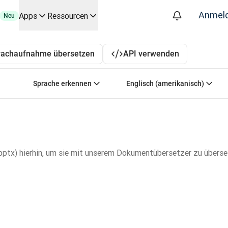
Anmel
Apps
Ressourcen
Neu
 die wichtigsten Anwendungsfälle und Integrationen
DeepL. Beliebt: Englisch-Deutsch, Französisch-De
rachaufnahme übersetzen
API verwenden
g automatisierten Übersetzungsworkflows – für alle Teams, die s
räch mit Slator
Ausgangssprache auswählen. Derzeit ausgewählt:
Zielsprache auswäh
Sprache erkennen
Englisch (amerikanisch)
attform
oice API
pptx) hierhin, um sie mit unserem Dokumentübersetzer zu überse