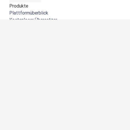
Produkte
Plattformüberblick
Kostenloser Übersetzer
DeepL API
DeepL Write
DeepL Voice
DeepL Voice for Meetings
DeepL Voice for Conversations
Apps und Integrationen
DeepL Pro
Warum DeepL?
Datensicherheit
Produktqualität
Customization Hub
Barrierefreiheit
Funktionen
Dokumentübersetzung