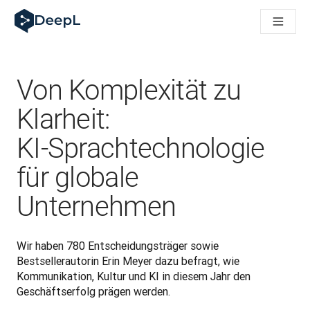
DeepL für KI‑Agenten
DeepL Translation Flow: Neue KI-gestützte Workflows für di
The ROI of AI-native translation
How we brought Swiss German to DeepL
Translation Flow entdecken: Lokalisierung mit durchgängig a
Von Komplexität zu
Was bedeutet Vertrauen in KI‑Sprachtechnologie? Ein Gespräc
Aufbau der Übersetzungsqualitätsbewertung bei DeepL
Klarheit:
Von hochwertiger Textübersetzung zur Echtzeit-Sprachplatt
KI‑Sprachtechnologie
Building an instantly accessible voice demo with DeepL Voic
für globale
Unternehmen
Wir haben 780 Entscheidungsträger sowie 
Bestsellerautorin Erin Meyer dazu befragt, wie 
Kommunikation, Kultur und KI in diesem Jahr den 
Geschäftserfolg prägen werden.