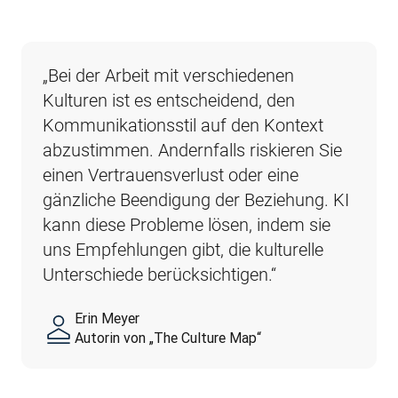
„Bei der Arbeit mit verschiedenen 
„Was die potenziellen Risiken angeht, die 
Kulturen ist es entscheidend, den 
durch schlecht implementierte KI 
Kommunikationsstil auf den Kontext 
entstehen, sollte man nicht die Probleme 
abzustimmen. Andernfalls riskieren Sie 
außer Acht lassen, die zwar subtiler 
einen Vertrauensverlust oder eine 
ausfallen, aber schwerwiegende Folgen 
gänzliche Beendigung der Beziehung. KI 
haben können. So können 
kann diese Probleme lösen, indem sie 
beispielsweise langweilige, unkreative 
uns Empfehlungen gibt, die kulturelle 
Übersetzungen von 
Unterschiede berücksichtigen.“
Marketingmaterialien die öffentliche 
Wahrnehmung eines Unternehmens 
Erin Meyer
beeinträchtigen.“
Autorin von „The Culture Map“
Sebastian Enderlein
CTO, DeepL